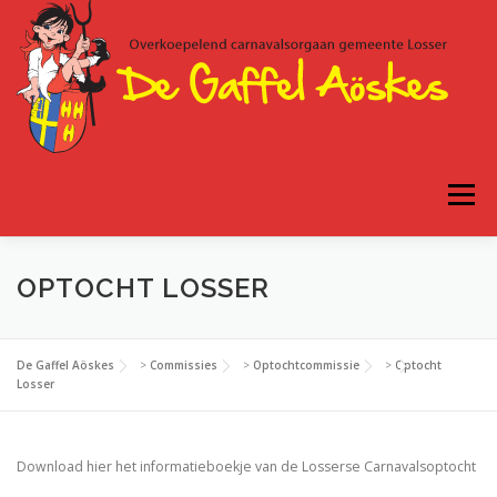
Ga
naar
de
inhoud
Menu
HOME
AGENDA
DE GAFFEL AÖSKES
OPTOCHT LOSSER
HOOGHEDEN
JEUGD
JONGEREN
De Gaffel Aöskes
>
Commissies
>
Optochtcommissie
>
Optocht
Losser
HET GAFFEL AÖSKES GALA
OPTOCHTEN
Download hier het informatieboekje van de Losserse Carnavalsoptocht