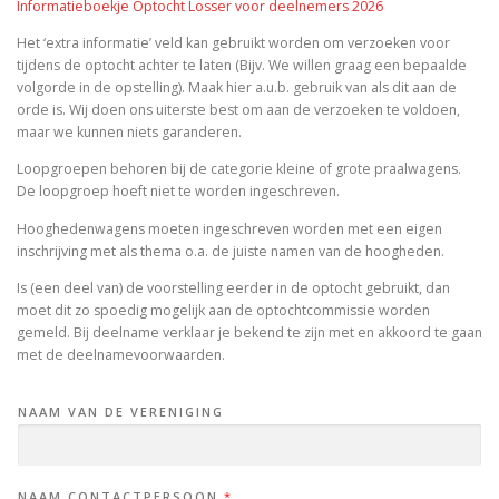
Informatieboekje Optocht Losser voor deelnemers 2026
SPONSOREN
CONTACT
VERGADERSCHEMA
Het ‘extra informatie’ veld kan gebruikt worden om verzoeken voor
tijdens de optocht achter te laten (Bijv. We willen graag een bepaalde
volgorde in de opstelling). Maak hier a.u.b. gebruik van als dit aan de
orde is. Wij doen ons uiterste best om aan de verzoeken te voldoen,
C.V. DE GAFFEL AÖSKES
CARNAVALSMAGAZINE 2026
maar we kunnen niets garanderen.
Loopgroepen behoren bij de categorie kleine of grote praalwagens.
De loopgroep hoeft niet te worden ingeschreven.
Hooghedenwagens moeten ingeschreven worden met een eigen
inschrijving met als thema o.a. de juiste namen van de hoogheden.
Is (een deel van) de voorstelling eerder in de optocht gebruikt, dan
moet dit zo spoedig mogelijk aan de optochtcommissie worden
gemeld. Bij deelname verklaar je bekend te zijn met en akkoord te gaan
met de deelnamevoorwaarden.
NAAM VAN DE VERENIGING
NAAM CONTACTPERSOON
*