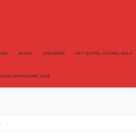
DEN
JEUGD
JONGEREN
HET GAFFEL AÖSKES GALA
NAVALSMAGAZINE 2026
s