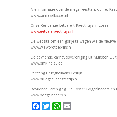
Alle informatie over de mega feesttent op het Raadh
www.carnavallosser.nl
Onze Residentie Eetcafe ‘t Raedthuys in Losser
www.eetcaferaedthuys.nl
De website om een gokje te wagen wie de nieuwe 
www.wiewordtdeprins.nl
De bevriende carnavalsvereniging uit Münster, Duit
www.bmk-helau.de
Stichting Bruegheliaans Festijn
www.bruegheliaansfestijn.nl
Bevriende vereniging: De Losser Böggelrieders en
www.boggelrieders.nl
Facebook
Twitter
WhatsApp
Email