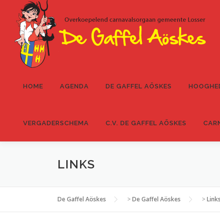
Ga
naar
de
inhoud
HOME
AGENDA
DE GAFFEL AÖSKES
HOOGHE
VERGADERSCHEMA
C.V. DE GAFFEL AÖSKES
CAR
LINKS
De Gaffel Aöskes
>
De Gaffel Aöskes
>
Link