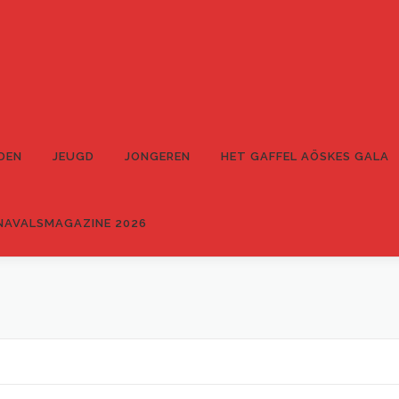
DEN
JEUGD
JONGEREN
HET GAFFEL AÖSKES GALA
NAVALSMAGAZINE 2026