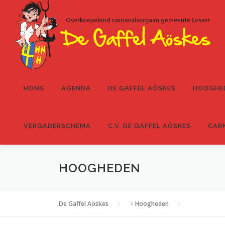
Ga
naar
de
inhoud
HOME
AGENDA
DE GAFFEL AÖSKES
HOOGHE
VERGADERSCHEMA
C.V. DE GAFFEL AÖSKES
CAR
HOOGHEDEN
De Gaffel Aöskes
>
Hoogheden