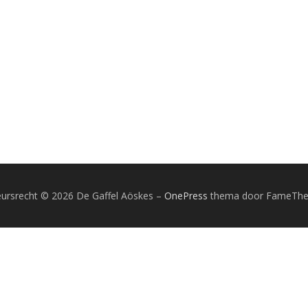
ursrecht © 2026 De Gaffel Aöskes
–
OnePress
thema door FameTh