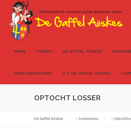
Ga
naar
de
inhoud
HOME
AGENDA
DE GAFFEL AÖSKES
HOOGHE
VERGADERSCHEMA
C.V. DE GAFFEL AÖSKES
CAR
OPTOCHT LOSSER
De Gaffel Aöskes
>
Commissies
>
Optochtc