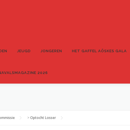
DEN
JEUGD
JONGEREN
HET GAFFEL AÖSKES GALA
NAVALSMAGAZINE 2026
ommissie
>
Optocht Losser