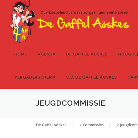
Ga
naar
de
inhoud
HOME
AGENDA
DE GAFFEL AÖSKES
HOOGHE
VERGADERSCHEMA
C.V. DE GAFFEL AÖSKES
CAR
JEUGDCOMMISSIE
De Gaffel Aöskes
>
Commissies
>
Jeugdcom