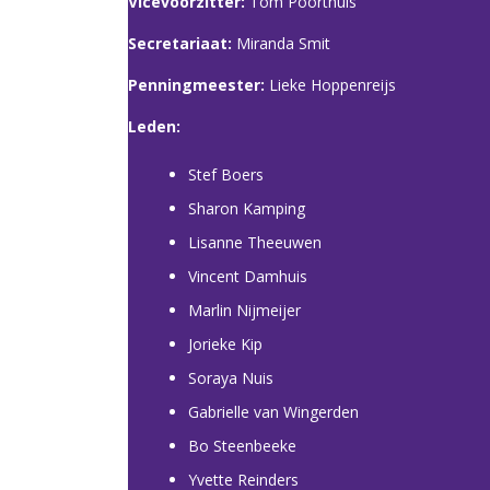
Vicevoorzitter:
Tom Poorthuis
Secretariaat:
Miranda Smit
Penningmeester:
Lieke Hoppenreijs
Leden:
Stef Boers
Sharon Kamping
Lisanne Theeuwen
Vincent Damhuis
Marlin Nijmeijer
Jorieke Kip
Soraya Nuis
Gabrielle van Wingerden
Bo Steenbeeke
Yvette Reinders