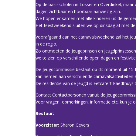
Op de basisscholen in Losser en Overdinkel, maar o
dagen zichtbaar en hoorbaar aanwezig zijn.
We hopen er samen met alle kinderen uit de gemee
Het feestweekend sluiten we op dinsdag af met de g
Voorafgaand aan het carnavalsweekend zal het Jeu
in de regio.
Zo ontmoeten de Jeugdprinsen en Jeugdprinsessen u
we te zien op verschillende open dagen en festivit
De Jeugdcommissie bestaat op dit moment uit 15 f
kan nemen aan verschillende carnavalsactiviteiten e
De residentie van de Jeugd is Eetcafe ’t Raedthuys 
Contact Contactpersonen vanuit de Jeugdcommissie 
Voor vragen, opmerkingen, informatie etc. kun je
Bestuur:
Voorzitter:
Sharon Gevers