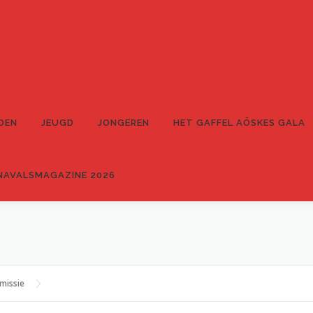
DEN
JEUGD
JONGEREN
HET GAFFEL AÖSKES GALA
NAVALSMAGAZINE 2026
missie