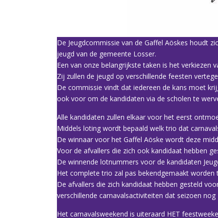
De Jeugdcommissie van de Gaffel Aöskes houdt zich 
jeugd van de gemeente Losser.
Een van onze belangrijkste taken is het verkiezen 
Zij zullen de jeugd op verschillende feesten verte
De commissie vindt dat iedereen de kans moet kr
ook voor om de kandidaten via de scholen te werv
Alle kandidaten zullen elkaar voor het eerst ontmoe
Middels loting wordt bepaald welk trio dat carnava
De winnaar voor het Gaffel Aöske wordt deze midd
Voor de afvallers die zich ook kandidaat hebben ge
De winnende lotnummers voor de kandidaten Jeugdp
Het complete trio zal pas bekendgemaakt worden tij
De afvallers die zich kandidaat hebben gesteld voo
verschillende carnavalsactiviteiten dat seizoen nog
Het carnavalsweekend is uiteraard HET feestweek